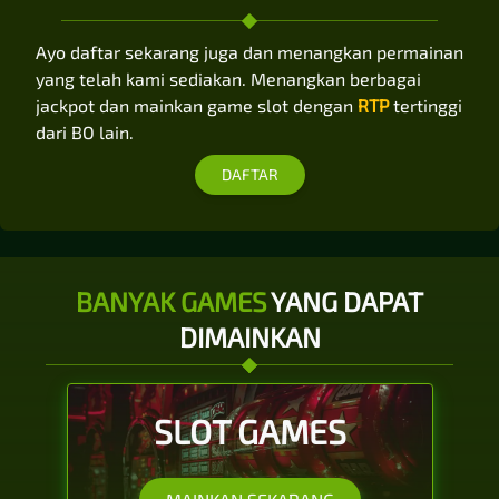
Ayo daftar sekarang juga dan menangkan permainan
yang telah kami sediakan. Menangkan berbagai
jackpot dan mainkan game slot dengan
RTP
tertinggi
dari BO lain.
DAFTAR
BANYAK GAMES
YANG DAPAT
DIMAINKAN
SLOT GAMES