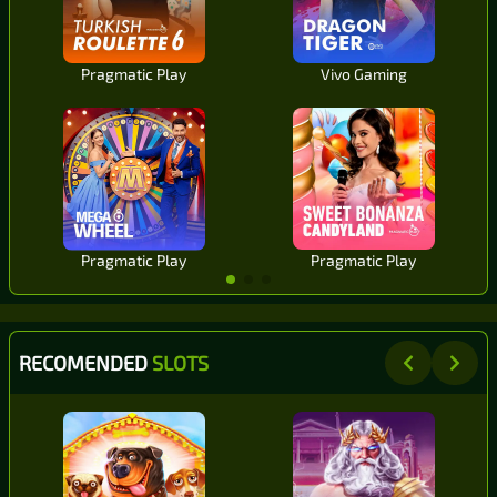
Pragmatic Play
Vivo Gaming
Pragmatic Play
Pragmatic Play
RECOMENDED
SLOTS