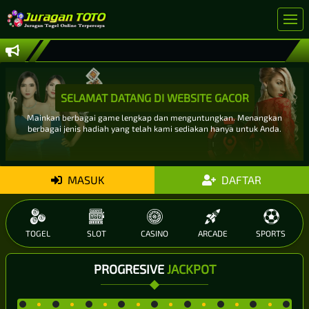
SELAMAT DATANG DI WEBSITE GACOR
Mainkan berbagai game lengkap dan menguntungkan. Menangkan
berbagai jenis hadiah yang telah kami sediakan hanya untuk Anda.
MASUK
DAFTAR
TOGEL
SLOT
CASINO
ARCADE
SPORTS
PROGRESIVE
JACKPOT