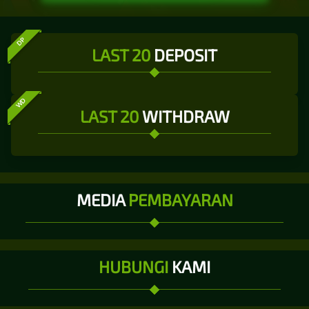
DP
LAST 20
DEPOSIT
WD
LAST 20
WITHDRAW
MEDIA
PEMBAYARAN
HUBUNGI
KAMI