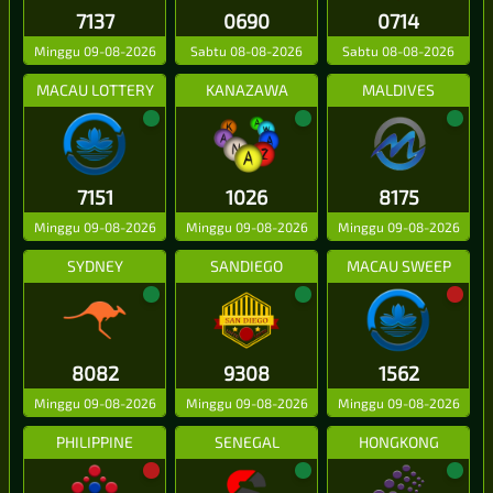
7137
0690
0714
Minggu 09-08-2026
Sabtu 08-08-2026
Sabtu 08-08-2026
MACAU LOTTERY
KANAZAWA
MALDIVES
7151
1026
8175
Minggu 09-08-2026
Minggu 09-08-2026
Minggu 09-08-2026
SYDNEY
SANDIEGO
MACAU SWEEP
8082
9308
1562
Minggu 09-08-2026
Minggu 09-08-2026
Minggu 09-08-2026
PHILIPPINE
SENEGAL
HONGKONG