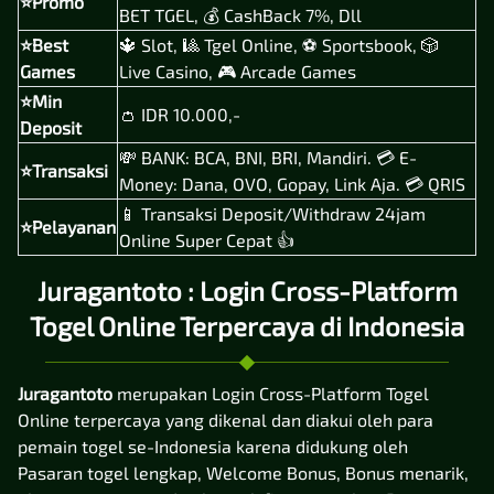
⭐Promo
BET TGEL, 💰 CashBack 7%, Dll
⭐Best
🔱 Slot, 🎱 Tgel Online, ⚽ Sportsbook, 🎲
Games
Live Casino, 🎮 Arcade Games
⭐Min
👛 IDR 10.000,-
Deposit
💸 BANK: BCA, BNI, BRI, Mandiri. 💳 E-
⭐Transaksi
Money: Dana, OVO, Gopay, Link Aja. 💳 QRIS
📱 Transaksi Deposit/Withdraw 24jam
⭐Pelayanan
Online Super Cepat 👍
Juragantoto : Login Cross-Platform
Togel Online Terpercaya di Indonesia
Juragantoto
merupakan Login Cross-Platform Togel
Online terpercaya yang dikenal dan diakui oleh para
pemain togel se-Indonesia karena didukung oleh
Pasaran togel lengkap, Welcome Bonus, Bonus menarik,