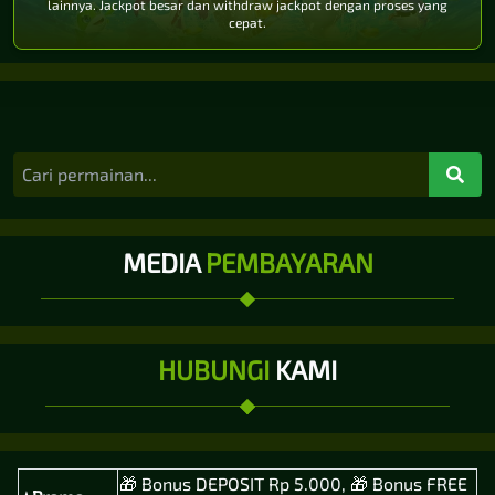
lainnya. Jackpot besar dan withdraw jackpot dengan proses yang
cepat.
MEDIA
PEMBAYARAN
HUBUNGI
KAMI
🎁 Bonus DEPOSIT Rp 5.000, 🎁 Bonus FREE