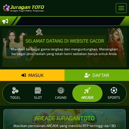
SELAMAT DATANG DI WEBSITE GACOR
Mainkan berbagai game lengkap dan menguntungkan. Menangkan
berbagai jenis hadiah yang telah kami sediakan hanya untuk Anda.
MASUK
DAFTAR
TOGEL
SLOT
CASINO
ARCADE
SPORTS
ARCADE
JURAGANTOTO
Mainkan permainan ARCADE yang memiliki RTP tertinggi dari BO