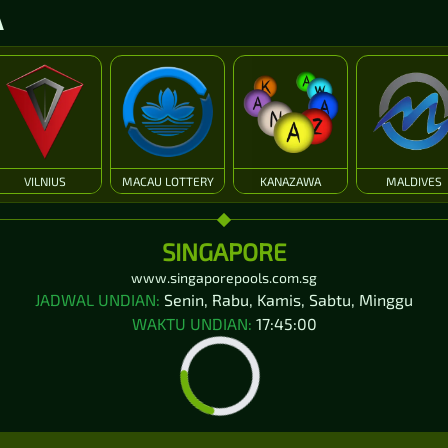
A
VILNIUS
MACAU LOTTERY
KANAZAWA
MALDIVES
SINGAPORE
www.singaporepools.com.sg
JADWAL UNDIAN:
Senin, Rabu, Kamis, Sabtu, Minggu
WAKTU UNDIAN:
17:45:00