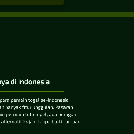
aya di Indonesia
 para pemain togel se-Indonesia
n banyak fitur unggulan. Pasaran
lain permain toto togel, ada beragam
 alternatif 24jam tanpa blokir buruan