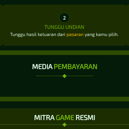
2
TUNGGU UNDIAN
Tunggu hasil keluaran dari
pasaran
yang kamu pilih.
MEDIA
PEMBAYARAN
MITRA
GAME
RESMI