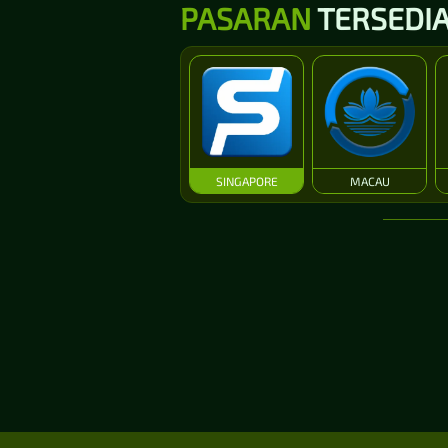
PASARAN
TERSEDI
SINGAPORE
MACAU