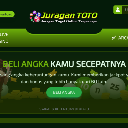
ownload
LIVE
ARC
SINO
BELI ANGKA
KAMU SECEPATNYA
sang angka keberuntungan kamu. Kami memberikan jackpot 
dan bonus yang lebih banyak dari BO lain.
BELI ANGKA
SYARAT & KETENTUAN BERLAKU