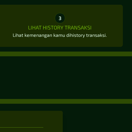
3
LIHAT HISTORY TRANSAKSI
Lihat kemenangan kamu dihistory transaksi.