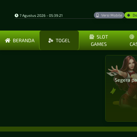
Versi Mobile
D
7 Agustus 2026 - 05:39:22
SLOT
BERANDA
TOGEL
GAMES
CA
Segera pa