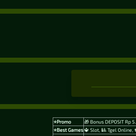
⭐Promo
🎁 Bonus DEPOSIT Rp 5.
⭐Best Games
🔱 Slot, 🎱 Tgel Online